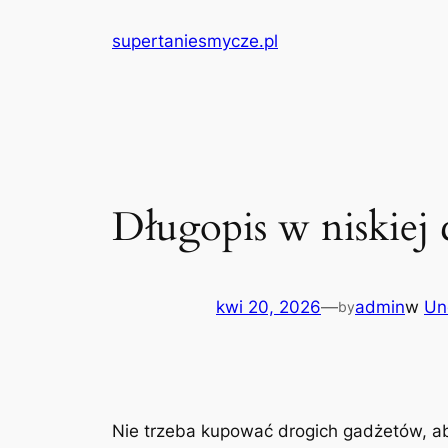
Przejdź
supertaniesmycze.pl
do
treści
Długopis w niskiej 
kwi 20, 2026
—
admin
w
Un
by
Nie trzeba kupować drogich gadżetów, ab