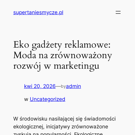
Przejdź
supertaniesmycze.pl
do
treści
Eko gadżety reklamowe:
Moda na zrównoważony
rozwój w marketingu
kwi 20, 2026
—
admin
by
w
Uncategorized
W środowisku nasilającej się świadomości
ekologicznej, inicjatywy zrównoważone
zyskują na popularności. Ekologiczne