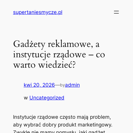
Przejdź
supertaniesmycze.pl
do
treści
Gadżety reklamowe, a
instytucje rządowe – co
warto wiedzieć?
kwi 20, 2026
—
admin
by
w
Uncategorized
Instytucje rządowe często mają problem,
aby wybrać dobry produkt marketingowy.
Zwykle nie mamy pomysłu, jaki gadżet